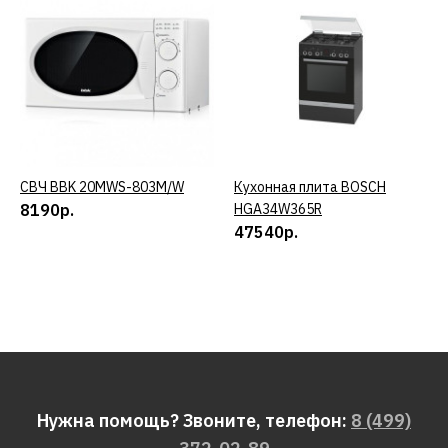
СВЧ BBK 20MWS-803M/W
КУПИТЬ
Кухонная плита BOSCH
КУПИТЬ
8190р.
HGA34W365R
47540р.
Нужна помощь? Звоните, телефон:
8 (499)