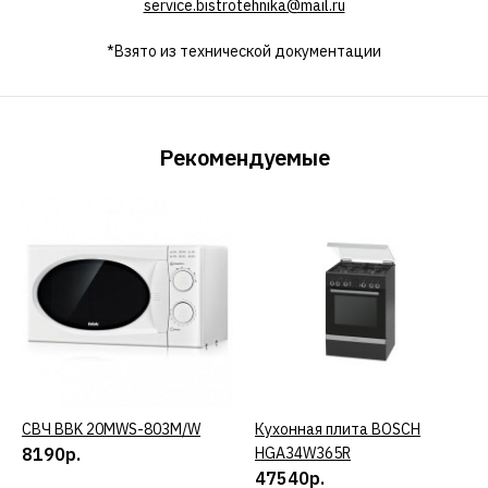
service.bistrotehnika@mail.ru
*Взято из технической документации
Рекомендуемые
СВЧ BBK 20MWS-803M/W
КУПИТЬ
Кухонная плита BOSCH
КУПИТЬ
8190р.
HGA34W365R
47540р.