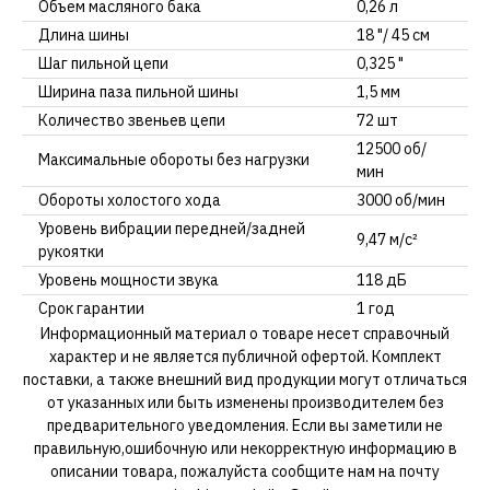
Объем масляного бака
0,26 л
Длина шины
18 "/ 45 см
Шаг пильной цепи
0,325 "
Ширина паза пильной шины
1,5 мм
Количество звеньев цепи
72 шт
12500 об/
Максимальные обороты без нагрузки
мин
Обороты холостого хода
3000 об/мин
Уровень вибрации передней/задней
9,47 м/с²
рукоятки
Уровень мощности звука
118 дБ
Срок гарантии
1 год
Информационный материал о товаре несет справочный
характер и не является публичной офертой. Комплект
поставки, а также внешний вид продукции могут отличаться
от указанных или быть изменены производителем без
предварительного уведомления. Если вы заметили не
правильную,ошибочную или некорректную информацию в
описании товара, пожалуйста сообщите нам на почту