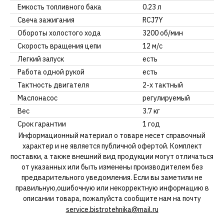
Емкость топливного бака
0.23 л
Свеча зажигания
RCJ7Y
Обороты холостого хода
3200 об/мин
Скорость вращения цепи
12 м/с
Легкий запуск
есть
Работа одной рукой
есть
Тактность двигателя
2-х тактный
Маслонасос
регулируемый
Вес
3.7 кг
Срок гарантии
1 год
Информационный материал о товаре несет справочный
характер и не является публичной офертой. Комплект
поставки, а также внешний вид продукции могут отличаться
от указанных или быть изменены производителем без
предварительного уведомления. Если вы заметили не
правильную,ошибочную или некорректную информацию в
описании товара, пожалуйста сообщите нам на почту
service.bistrotehnika@mail.ru