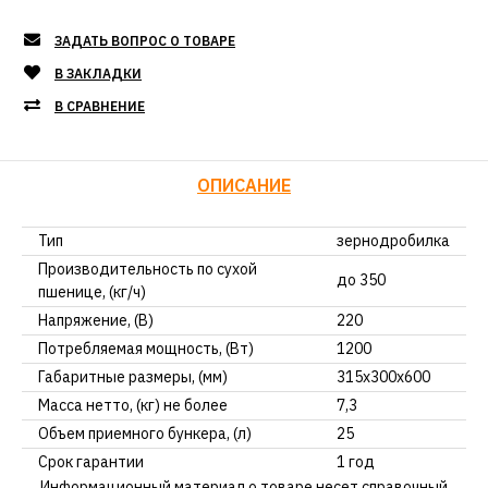
ЗАДАТЬ ВОПРОС О ТОВАРЕ
В ЗАКЛАДКИ
В СРАВНЕНИЕ
ОПИСАНИЕ
Тип
зернодробилка
Производительность по сухой
до 350
пшенице, (кг/ч)
Напряжение, (В)
220
Потребляемая мощность, (Вт)
1200
Габаритные размеры, (мм)
315x300x600
Масса нетто, (кг) не более
7,3
Объем приемного бункера, (л)
25
Срок гарантии
1 год
Информационный материал о товаре несет справочный