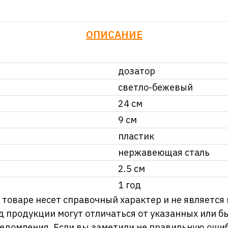
ОПИСАНИЕ
дозатор
светло-бежевый
24 см
9 см
пластик
нержавеющая сталь
2.5 см
1 год
оваре несет справочный характер и не является
д продукции могут отличаться от указанных или
ведомления. Если вы заметили не правильную,оши