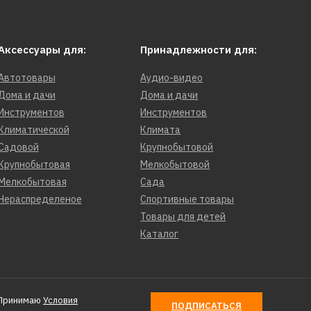
Аксессуары для:
Принадлежности для:
Автотовары
Аудио-видео
Дома и дачи
Дома и дачи
Инструментов
Инструментов
Климатической
Климата
Садовой
Крупнобытовой
Крупнобытовая
Мелкобытовой
Мелкобытовая
Сада
Нераспределеное
Спортивные товары
Товары для детей
Каталог
Принимаю
Условия
ПОДПИСАТЬСЯ