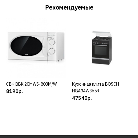
Рекомендуемые
СВЧ BBK 20MWS-803M/W
КУПИТЬ
Кухонная плита BOSCH
КУПИТЬ
8190р.
HGA34W365R
47540р.