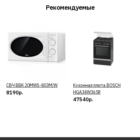
Рекомендуемые
СВЧ BBK 20MWS-803M/W
КУПИТЬ
Кухонная плита BOSCH
КУПИТЬ
8190р.
HGA34W365R
47540р.