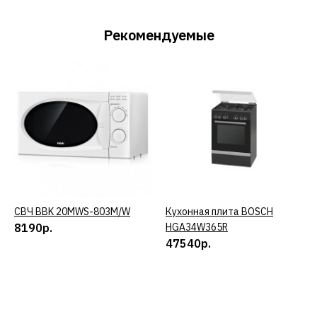
Рекомендуемые
СВЧ BBK 20MWS-803M/W
КУПИТЬ
Кухонная плита BOSCH
КУПИТЬ
8190р.
HGA34W365R
47540р.