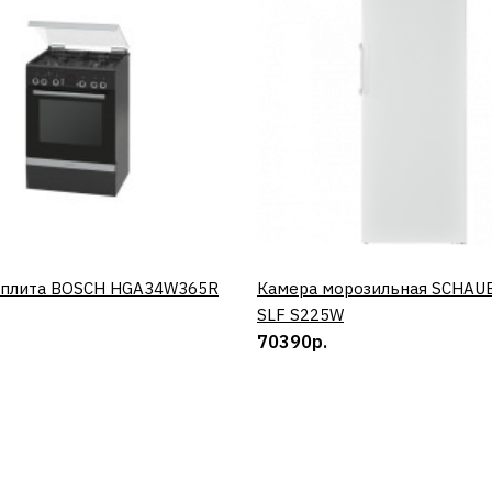
 плита BOSCH HGA34W365R
КУПИТЬ
Камера морозильная SCHAU
КУПИТЬ
SLF S225W
70390р.