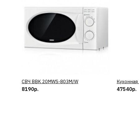
СВЧ BBK 20MWS-803M/W
КУПИТЬ
Кухонная
8190р.
47540р.