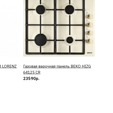
B LORENZ
Газовая варочная панель BEKO HIZG
КУПИТЬ
Винный
64125 CR
0673 
23590р.
50890