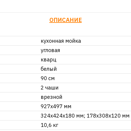
ОПИСАНИЕ
кухонная мойка
угловая
кварц
белый
90 см
2 чаши
врезной
927х497 мм
324х424х180 мм; 178х308х120 мм
10,6 кг