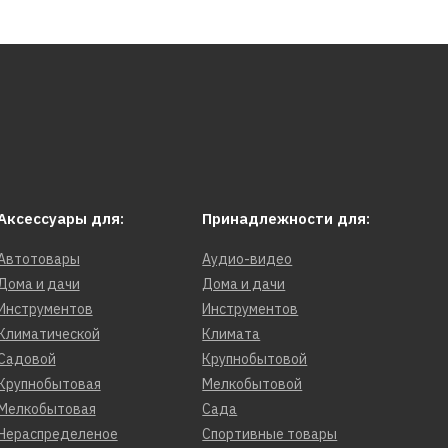
Аксессуары для:
Принадлежности для:
Автотовары
Аудио-видео
Дома и дачи
Дома и дачи
Инструментов
Инструментов
Климатической
Климата
Садовой
Крупнобытовой
Крупнобытовая
Мелкобытовой
Мелкобытовая
Сада
Нераспределеное
Спортивные товары