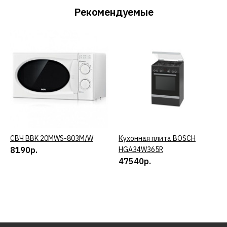
Рекомендуемые
СВЧ BBK 20MWS-803M/W
КУПИТЬ
Кухонная плита BOSCH
КУПИТЬ
8190р.
HGA34W365R
47540р.