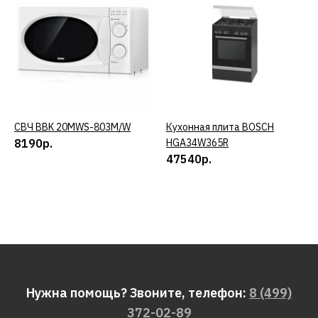
СВЧ BBK 20MWS-803M/W
КУПИТЬ
Кухонная плита BOSCH
КУПИТЬ
8190р.
HGA34W365R
47540р.
Нужна помощь? Звоните, телефон:
8 (499)
372-02-89