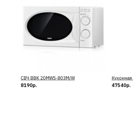
СВЧ BBK 20MWS-803M/W
КУПИТЬ
Кухонная
8190р.
47540р.