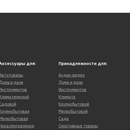
Аксессуары для:
Принадлежности для:
Автотовары
Аудио-видео
Дома и дачи
Дома и дачи
Инструментов
Инструментов
Климатической
Климата
Садовой
Крупнобытовой
Крупнобытовая
Мелкобытовой
Мелкобытовая
Сада
Нераспределеное
Спортивные товары