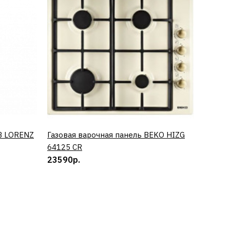
B LORENZ
Газовая варочная панель BEKO HIZG
КУПИТЬ
Винный
64125 CR
0673 
23590р.
50890