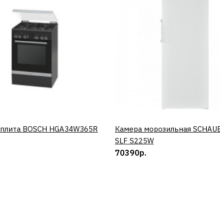
 плита BOSCH HGA34W365R
КУПИТЬ
Камера морозильная SCHAU
КУПИТЬ
SLF S225W
70390р.