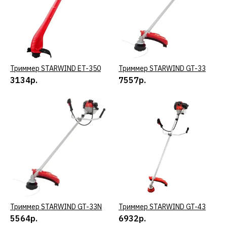
КУПИТЬ
ДОБАВИТЬ К СРАВНЕНИЮ
ДОБАВИТЬ В ПОЖЕЛАНИЯ
Триммер STARWIND ET-350
КУПИТЬ
Триммер STARWIND GT-33
КУПИТЬ
Термопот STARWIND
3134р.
7557р.
STP3822
3390р.
КУПИТЬ
ДОБАВИТЬ К СРАВНЕНИЮ
ДОБАВИТЬ В ПОЖЕЛАНИЯ
Триммер STARWIND GT-33N
КУПИТЬ
Триммер STARWIND GT-43
КУПИТЬ
Термопот STARWIND
5564р.
6932р.
STP5181 черный/