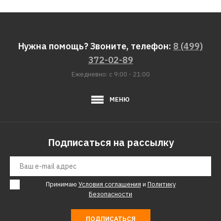
ДОБАВИТЬ К СРАВНЕНИЮ
ДОБАВИТЬ В ПОЖЕЛАНИЯ
Триммер STARWIND ET-
Нужна помощь? Звоните, телефон:
8 (499)
1000C
372-02-89
Ежедневно: с 9:00 - 21:00
5448р.
МЕНЮ
КУПИТЬ
ДОБАВИТЬ К СРАВНЕНИЮ
Подписаться на рассылку
ДОБАВИТЬ В ПОЖЕЛАНИЯ
Триммер STARWIND ET-
Принимаю
Условия соглашения
и
Политику
350
Безопасности
ПОДПИСАТЬСЯ