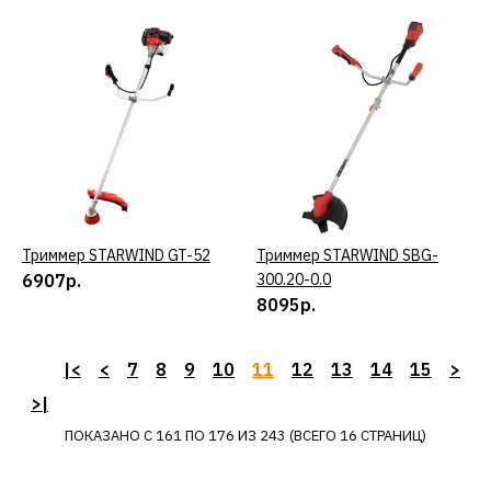
серебристый
6090р.
КУПИТЬ
ДОБАВИТЬ К СРАВНЕНИЮ
ДОБАВИТЬ В ПОЖЕЛАНИЯ
Триммер STARWIND GT-52
КУПИТЬ
Триммер STARWIND SBG-
КУПИТЬ
6907р.
300.20-0.0
Термопот STARWIND
8095р.
STP5751
|<
<
7
8
9
10
11
12
13
14
15
>
5390р.
>|
ПОКАЗАНО С 161 ПО 176 ИЗ 243 (ВСЕГО 16 СТРАНИЦ)
КУПИТЬ