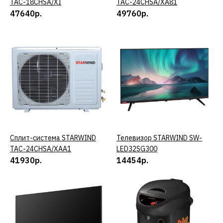
TAC-18CHSA/XI
TAC-24CHSA/XA81
ДОБАВИТЬ В ПОЖЕЛАНИЯ
47640р.
49760р.
Сплит-система
STARWIND TAC-
24CHSA/XA81
49760р.
КУПИТЬ
Сплит-система STARWIND
КУПИТЬ
Телевизор STARWIND SW-
КУПИТЬ
ДОБАВИТЬ К СРАВНЕНИЮ
TAC-24CHSA/XAA1
LED32SG300
ДОБАВИТЬ В ПОЖЕЛАНИЯ
41930р.
14454р.
Сплит-система
STARWIND TAC-
24CHSA/XAA1