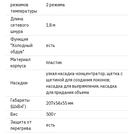
режимов
2 режима
температуры
Длина
сетевого
1,8 м
шнура
Функция
"Холодный
есть
обдув"
Материал
пластик
корпуса
узкая насадка-концентратор, щётка с
щетиной для создания локонов;
Насадки
насадка для выпрямления, насадка
для придания объема
Габариты
207х54х55 мм
(ШхВхГ)
Вес
500 г
Защита от
есть
перегрева