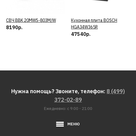
СВЧ BBK 20MWS-803M/W
КУПИТЬ
Кухонная плита BOSCH
КУПИТЬ
8190р.
HGA34W365R
47540р.
Нужна помощь? Звоните, телефон:
8 (499)
372-02-89
Ежедневно: с 9:00 - 21:00
МЕНЮ