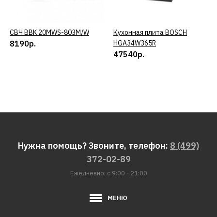
СВЧ BBK 20MWS-803M/W
КУПИТЬ
Кухонная плита BOSCH
КУПИТЬ
8190р.
HGA34W365R
47540р.
Нужна помощь? Звоните, телефон:
8 (499)
372-02-89
Ежедневно: с 9:00 - 21:00
МЕНЮ