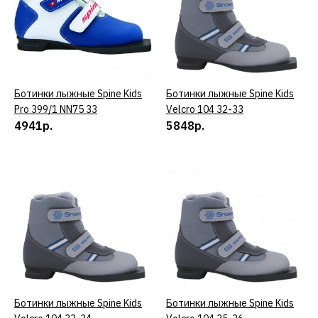
6894р.
КУПИТЬ
ДОБАВИТЬ К СРАВНЕНИЮ
Ботинки лыжные Spine Kids
КУПИТЬ
Ботинки лыжные Spine Kids
КУПИТЬ
ДОБАВИТЬ В ПОЖЕЛАНИЯ
Pro 399/1 NN75 33
Velcro 104 32-33
4941р.
5848р.
SPINE
Ботинки лыжные Spine
Comfort 83/7 NNN 46
6894р.
КУПИТЬ
ДОБАВИТЬ К СРАВНЕНИЮ
ДОБАВИТЬ В ПОЖЕЛАНИЯ
Ботинки лыжные Spine Kids
КУПИТЬ
Ботинки лыжные Spine Kids
КУПИТЬ