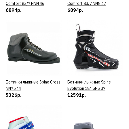
ДОБАВИТЬ В ПОЖЕЛАНИЯ
Comfort 83/7 NNN 46
Comfort 83/7 NNN 47
6894р.
6894р.
SPINE
Ботинки лыжные Spine
Comfort 83/7 NNN 41
6894р.
КУПИТЬ
ДОБАВИТЬ К СРАВНЕНИЮ
Ботинки лыжные Spine Cross
КУПИТЬ
Ботинки лыжные Spine
КУПИТЬ
ДОБАВИТЬ В ПОЖЕЛАНИЯ
NN75 44
Evolution 184 SNS 37
5326р.
12591р.
SPINE
Ботинки лыжные Spine
Comfort 83/7 NNN 45