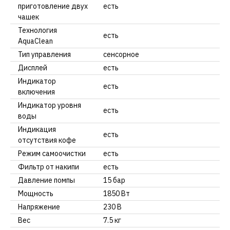
приготовление двух
есть
чашек
Технология
есть
AquaClean
Тип управления
сенсорное
Дисплей
есть
Индикатор
есть
включения
Индикатор уровня
есть
воды
Индикация
есть
отсутствия кофе
Режим самоочистки
есть
Фильтр от накипи
есть
Давление помпы
15 бар
Мощность
1850 Вт
Напряжение
230 В
Вес
7.5 кг