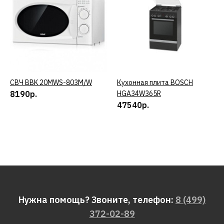
СВЧ BBK 20MWS-803M/W
КУПИТЬ
Кухонная плита BOSCH
КУПИТЬ
8190р.
HGA34W365R
47540р.
Нужна помощь? Звоните, телефон:
8 (499)
372-02-89