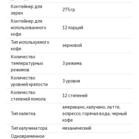
Контейнер для
275 гр
зерен
Контейнер для
использованного
12 порций
кофе
Тип используемого
зерновой
кофе
Количество
температурных
3 режима
режимов
Количество
3 уровня
уровней крепости
Количество
12 степеней
степеней помола
американо, капучино, латте,
Тип напитка
эспрессо, горячая вода, черный
кофе
Тип капучинатора
механический
Одновременное