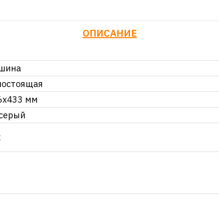
ОПИСАНИЕ
шина
ностоящая
6x433 мм
-серый
к