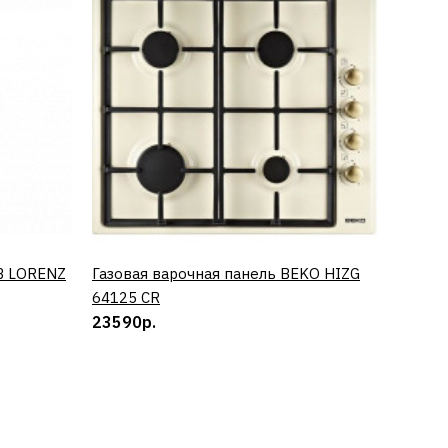
B LORENZ
Газовая варочная панель BEKO HIZG
КУПИТЬ
Винный
64125 CR
0673 
23590р.
50890