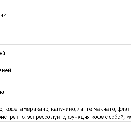
ций
ей
еней
ма
, кофе, американо, капучино, латте макиато, флэт уа
ристретто, эспрессо лунго, функция кофе с собой, 