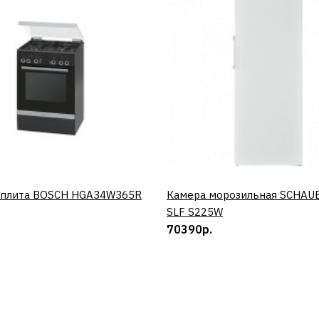
 плита BOSCH HGA34W365R
КУПИТЬ
Камера морозильная SCHAU
КУПИТЬ
SLF S225W
70390р.