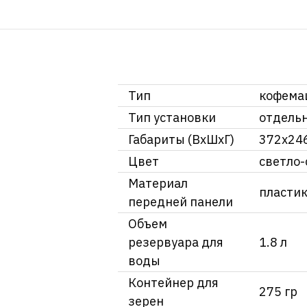
Тип
кофема
Тип установки
отдель
Габариты (ВхШхГ)
372x24
Цвет
светло
Материал
пласти
передней панели
Объем
резервуара для
1.8 л
воды
Контейнер для
275 гр
зерен