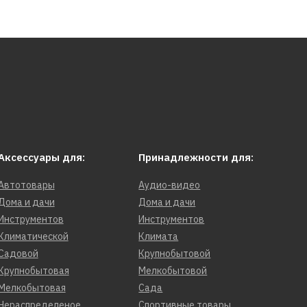
Аксессуары для:
Принадлежности для:
Автотовары
Аудио-видео
Дома и дачи
Дома и дачи
Инструментов
Инструментов
Климатической
Климата
Садовой
Крупнобытовой
Крупнобытовая
Мелкобытовой
Мелкобытовая
Сада
Нераспределеное
Спортивные товары