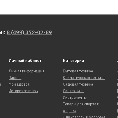
он:
8 (499) 372-02-89
Личный кабинет
Категории
Личная информация
Бытовая техника
Пароль
Климатическая техника
я
Мои адреса
Садовая техника
История заказов
Сантехника
Инструменты
Товары для спорта и
отдыха
Для красоты и здоровья