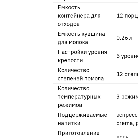
Емкость
контейнера для
12 пор
отходов
Емкость кувшина
0.26 л
для молока
Настройки уровня
5 уровн
крепости
Количество
12 степ
степеней помола
Количество
температурных
3 режи
режимов
Поддерживаемые
эспрессо
напитки
crema, 
Приготовление
есть