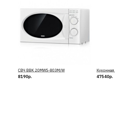
СВЧ BBK 20MWS-803M/W
КУПИТЬ
Кухонная
8190р.
47540р.