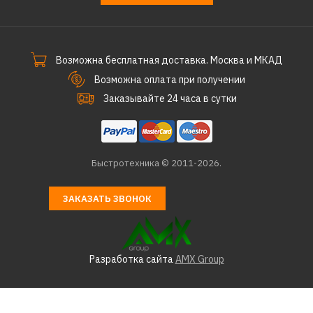
ДОБАВИТЬ К СРАВНЕНИЮ
ДОБАВИТЬ В ПОЖЕЛАНИЯ
Возможна бесплатная доставка. Москва и МКАД
Варочная поверхность DE
DIETRICH DPI4450G
Возможна оплата при получении
Заказывайте 24 часа в сутки
250390р.
КУПИТЬ
Быстротехника © 2011-2026.
ДОБАВИТЬ К СРАВНЕНИЮ
ЗАКАЗАТЬ ЗВОНОК
ДОБАВИТЬ В ПОЖЕЛАНИЯ
Варочная поверхность DE
Разработка сайта
AMX Group
DIETRICH DPI4451GT