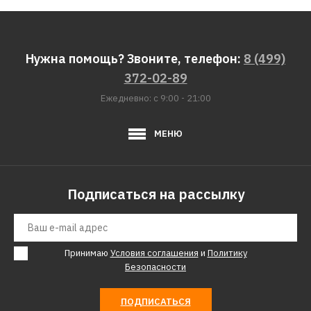
DIETRICH DPI4441BT
Нужна помощь? Звоните, телефон:
8 (499)
197390р.
372-02-89
КУПИТЬ
Ежедневно: с 9:00 - 21:00
ДОБАВИТЬ К СРАВНЕНИЮ
МЕНЮ
ДОБАВИТЬ В ПОЖЕЛАНИЯ
Варочная поверхность DE
Подписаться на рассылку
DIETRICH DPI4442B
190390р.
Принимаю
Условия соглашения
и
Политику
Безопасности
КУПИТЬ
ПОДПИСАТЬСЯ