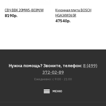
BRAYER
СВЧ BBK 20MWS-803M/W
КУПИТЬ
Кухонная плита BOSCH
КУПИТЬ
Тепловентилятор
8190р.
HGA34W365R
BRAYER BR4803
47540р.
5854р.
КУПИТЬ
ДОБАВИТЬ К СРАВНЕНИЮ
ДОБАВИТЬ В ПОЖЕЛАНИЯ
Нужна помощь? Звоните, телефон:
8 (499)
372-02-89
BRAYER
Тепловентилятор
Ежедневно: с 9:00 - 21:00
BRAYER BR4850
МЕНЮ
3554р.