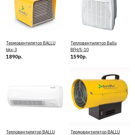
11290р.
КУПИТЬ
ДОБАВИТЬ К СРАВНЕНИЮ
Термовентилятор BALLU
КУПИТЬ
Тепловентилятор Ballu
КУПИТЬ
bkx-3
BFH/S-10
ДОБАВИТЬ В ПОЖЕЛАНИЯ
1890р.
1590р.
BALLU
Термовентилятор BALLU
BHG-60
15990р.
КУПИТЬ
ДОБАВИТЬ К СРАВНЕНИЮ
Тепловентилятор BALLU
КУПИТЬ
Термовентилятор BALLU
КУПИТЬ