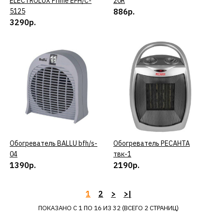
ELECTROLUX Prime EFH/C-
20R
5125
886р.
3290р.
BALLU
Термовентилятор BALLU
BHG-10
7190р.
КУПИТЬ
ДОБАВИТЬ К СРАВНЕНИЮ
ДОБАВИТЬ В ПОЖЕЛАНИЯ
Обогреватель BALLU bfh/s-
КУПИТЬ
Обогреватель РЕСАНТА
КУПИТЬ
04
твк-1
1390р.
BALLU
2190р.
Тепловентилятор BALLU
BFH/С-29
1
2
>
>|
ПОКАЗАНО С 1 ПО 16 ИЗ 32 (ВСЕГО 2 СТРАНИЦ)