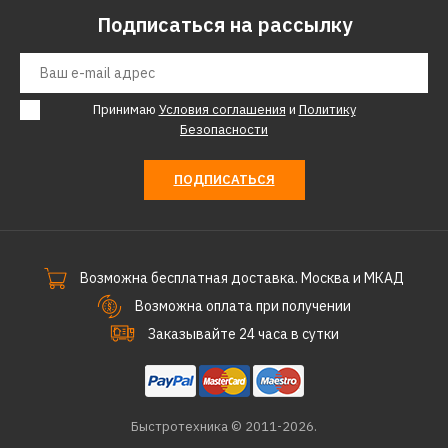
Подписаться на рассылку
КУПИТЬ
ДОБАВИТЬ К СРАВНЕНИЮ
ДОБАВИТЬ В ПОЖЕЛАНИЯ
Принимаю
Условия соглашения
и
Политику
Безопасности
ELECTROLUX
Тепловентилятор
ПОДПИСАТЬСЯ
ELECTROLUX Prime EFH/C-
5125
Возможна бесплатная доставка. Москва и МКАД
3290р.
Возможна оплата при получении
Заказывайте 24 часа в сутки
КУПИТЬ
ДОБАВИТЬ К СРАВНЕНИЮ
ДОБАВИТЬ В ПОЖЕЛАНИЯ
Быстротехника © 2011-2026.